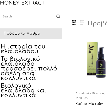
HONEY EXTRACT
Προβά
Πρόσφατα Άρθρα
Η ιστορία του
ελαιολάδου
Το βιολογικό
ελαιόλαδο
προσφέρει πολλά
οφέλη στα
καλλυντικά
Βιολογικό
ελαιόλαδο και
Anastasia Biocare
καλλυντικά
Ματιών
Κρέμα Ματιών