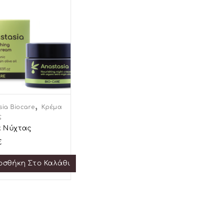
,
sia Biocare
Κρέμα
ς
 Νύχτας
€
οσθήκη Στο Καλάθι