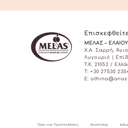
Επισκεφθείτ
ΜΕΛΑΣ – ΕΛΑΙΟΥ
Χ.Α. Σαρρή, Άγι
Λυγουριό | Επί
T.K. 21052 / Ελλ
Τ: +30 27530 235
E: athina@anas
Όροι και Προϋποθέσεις
Αποστολές
Δήλ