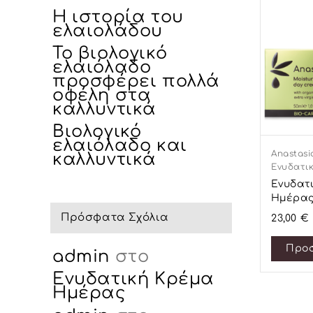
Η ιστορία του
ελαιολάδου
Το βιολογικό
ελαιόλαδο
προσφέρει πολλά
οφέλη στα
καλλυντικά
Βιολογικό
ελαιόλαδο και
Anastasi
καλλυντικά
Ενυδατι
Ενυδατ
Ημέρα
Πρόσφατα Σχόλια
23,00
€
Προσ
admin
στο
Ενυδατική Κρέμα
Ημέρας