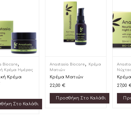
,
,
a Biocare
Anastasia Biocare
Κρέμα
Anasta
κή Κρέμα Ημέρας
Ματιών
Νύχτα
ική Κρέμα
Κρέμα Ματιών
Κρέμα
ς
22,00
€
27,00
Προσθήκη Στο Καλάθι
Πρ
θήκη Στο Καλάθι